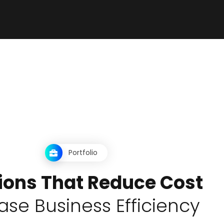
Portfolio
i
o
n
s
T
h
a
t
R
e
d
u
c
e
C
o
s
t
a
s
e
B
u
s
i
n
e
s
s
E
f
f
i
c
i
e
n
c
y