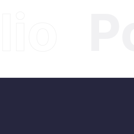
io
Po