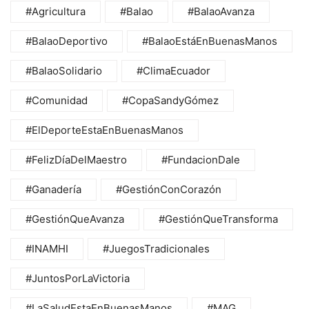
#Agricultura
#Balao
#BalaoAvanza
#BalaoDeportivo
#BalaoEstáEnBuenasManos
#BalaoSolidario
#ClimaEcuador
#Comunidad
#CopaSandyGómez
#ElDeporteEstaEnBuenasManos
#FelizDíaDelMaestro
#FundacionDale
#Ganadería
#GestiónConCorazón
#GestiónQueAvanza
#GestiónQueTransforma
#INAMHI
#JuegosTradicionales
#JuntosPorLaVictoria
#LaSaludEstaEnBuenasManos
#MAG