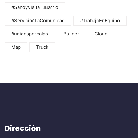
#SandyVisitaTuBarrio
#ServicioALaComunidad
#TrabajoEnEquipo
#unidosporbalao
Builder
Cloud
Map
Truck
Dirección