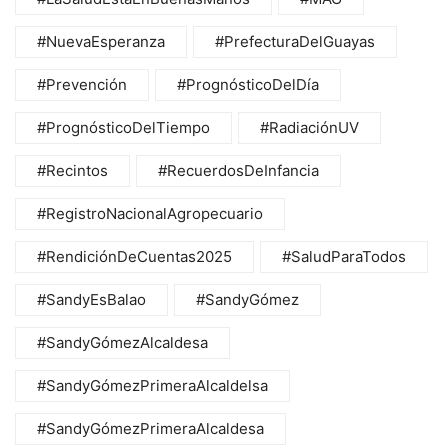
#NuevaEsperanza
#PrefecturaDelGuayas
#Prevención
#PrognósticoDelDía
#PrognósticoDelTiempo
#RadiaciónUV
#Recintos
#RecuerdosDeInfancia
#RegistroNacionalAgropecuario
#RendiciónDeCuentas2025
#SaludParaTodos
#SandyEsBalao
#SandyGómez
#SandyGómezAlcaldesa
#SandyGómezPrimeraAlcaldelsa
#SandyGómezPrimeraAlcaldesa