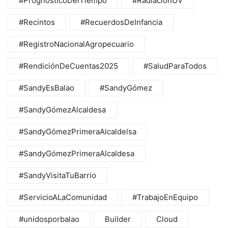
#PrognósticoDelTiempo
#RadiaciónUV
#Recintos
#RecuerdosDeInfancia
#RegistroNacionalAgropecuario
#RendiciónDeCuentas2025
#SaludParaTodos
#SandyEsBalao
#SandyGómez
#SandyGómezAlcaldesa
#SandyGómezPrimeraAlcaldelsa
#SandyGómezPrimeraAlcaldesa
#SandyVisitaTuBarrio
#ServicioALaComunidad
#TrabajoEnEquipo
#unidosporbalao
Builder
Cloud