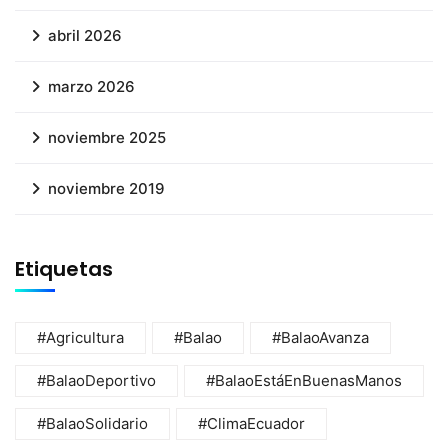
abril 2026
marzo 2026
noviembre 2025
noviembre 2019
Etiquetas
#Agricultura
#Balao
#BalaoAvanza
#BalaoDeportivo
#BalaoEstáEnBuenasManos
#BalaoSolidario
#ClimaEcuador