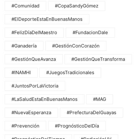
#Comunidad
#CopaSandyGómez
#ElDeporteEstaEnBuenasManos
#FelizDíaDelMaestro
#FundacionDale
#Ganadería
#GestiónConCorazón
#GestiónQueAvanza
#GestiónQueTransforma
#INAMHI
#JuegosTradicionales
#JuntosPorLaVictoria
#LaSaludEstaEnBuenasManos
#MAG
#NuevaEsperanza
#PrefecturaDelGuayas
#Prevención
#PrognósticoDelDía