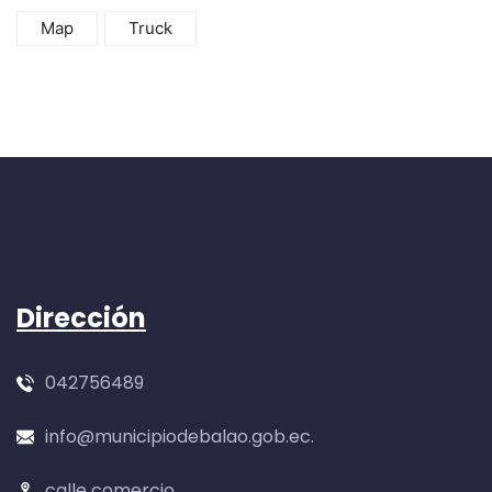
Map
Truck
Dirección
042756489
info@municipiodebalao.gob.ec.
calle comercio