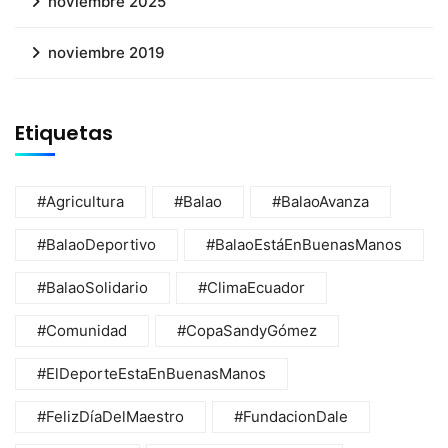
noviembre 2025
noviembre 2019
Etiquetas
#Agricultura
#Balao
#BalaoAvanza
#BalaoDeportivo
#BalaoEstáEnBuenasManos
#BalaoSolidario
#ClimaEcuador
#Comunidad
#CopaSandyGómez
#ElDeporteEstaEnBuenasManos
#FelizDíaDelMaestro
#FundacionDale