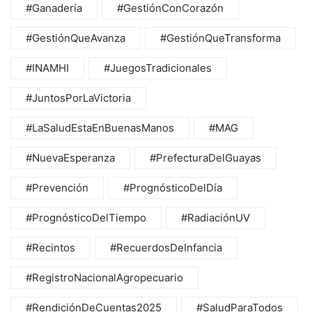
#Ganadería
#GestiónConCorazón
#GestiónQueAvanza
#GestiónQueTransforma
#INAMHI
#JuegosTradicionales
#JuntosPorLaVictoria
#LaSaludEstaEnBuenasManos
#MAG
#NuevaEsperanza
#PrefecturaDelGuayas
#Prevención
#PrognósticoDelDía
#PrognósticoDelTiempo
#RadiaciónUV
#Recintos
#RecuerdosDeInfancia
#RegistroNacionalAgropecuario
#RendiciónDeCuentas2025
#SaludParaTodos