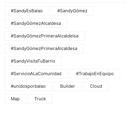
#SandyEsBalao
#SandyGómez
#SandyGómezAlcaldesa
#SandyGómezPrimeraAlcaldelsa
#SandyGómezPrimeraAlcaldesa
#SandyVisitaTuBarrio
#ServicioALaComunidad
#TrabajoEnEquipo
#unidosporbalao
Builder
Cloud
Map
Truck