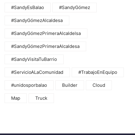
#SandyEsBalao
#SandyGómez
#SandyGómezAlcaldesa
#SandyGómezPrimeraAlcaldelsa
#SandyGómezPrimeraAlcaldesa
#SandyVisitaTuBarrio
#ServicioALaComunidad
#TrabajoEnEquipo
#unidosporbalao
Builder
Cloud
Map
Truck