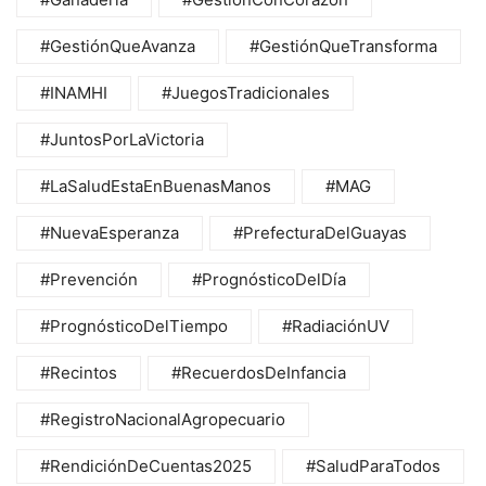
#GestiónQueAvanza
#GestiónQueTransforma
#INAMHI
#JuegosTradicionales
#JuntosPorLaVictoria
#LaSaludEstaEnBuenasManos
#MAG
#NuevaEsperanza
#PrefecturaDelGuayas
#Prevención
#PrognósticoDelDía
#PrognósticoDelTiempo
#RadiaciónUV
#Recintos
#RecuerdosDeInfancia
#RegistroNacionalAgropecuario
#RendiciónDeCuentas2025
#SaludParaTodos