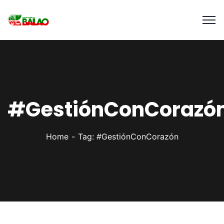
#GestiónConCorazó
Home
Tag: #GestiónConCorazón