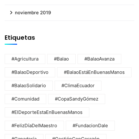
noviembre 2019
Etiquetas
#Agricultura
#Balao
#BalaoAvanza
#BalaoDeportivo
#BalaoEstáEnBuenasManos
#BalaoSolidario
#ClimaEcuador
#Comunidad
#CopaSandyGómez
#ElDeporteEstaEnBuenasManos
#FelizDíaDelMaestro
#FundacionDale
#Ganadería
#GestiónConCorazón