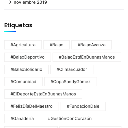
noviembre 2019
Etiquetas
#Agricultura
#Balao
#BalaoAvanza
#BalaoDeportivo
#BalaoEstáEnBuenasManos
#BalaoSolidario
#ClimaEcuador
#Comunidad
#CopaSandyGómez
#ElDeporteEstaEnBuenasManos
#FelizDíaDelMaestro
#FundacionDale
#Ganadería
#GestiónConCorazón