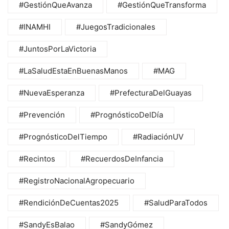
#GestiónQueAvanza
#GestiónQueTransforma
#INAMHI
#JuegosTradicionales
#JuntosPorLaVictoria
#LaSaludEstaEnBuenasManos
#MAG
#NuevaEsperanza
#PrefecturaDelGuayas
#Prevención
#PrognósticoDelDía
#PrognósticoDelTiempo
#RadiaciónUV
#Recintos
#RecuerdosDeInfancia
#RegistroNacionalAgropecuario
#RendiciónDeCuentas2025
#SaludParaTodos
#SandyEsBalao
#SandyGómez