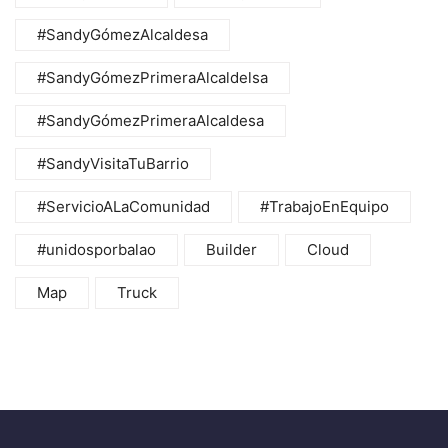
#SandyGómezAlcaldesa
#SandyGómezPrimeraAlcaldelsa
#SandyGómezPrimeraAlcaldesa
#SandyVisitaTuBarrio
#ServicioALaComunidad
#TrabajoEnEquipo
#unidosporbalao
Builder
Cloud
Map
Truck