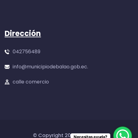
Dirección
042756489
info@municipiodebalao.gob.ec.
calle comercio
© Copyright
2026
by AM-dev
Necesitas ayuda?