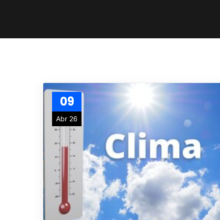
09
Abr 26