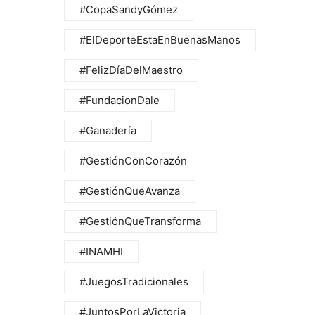
#CopaSandyGómez
#ElDeporteEstaEnBuenasManos
#FelizDíaDelMaestro
#FundacionDale
#Ganadería
#GestiónConCorazón
#GestiónQueAvanza
#GestiónQueTransforma
#INAMHI
#JuegosTradicionales
#JuntosPorLaVictoria