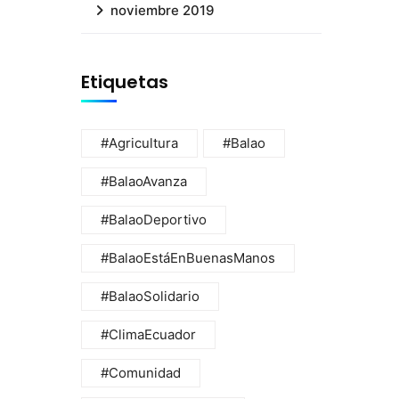
noviembre 2019
Etiquetas
#Agricultura
#Balao
#BalaoAvanza
#BalaoDeportivo
#BalaoEstáEnBuenasManos
#BalaoSolidario
#ClimaEcuador
#Comunidad