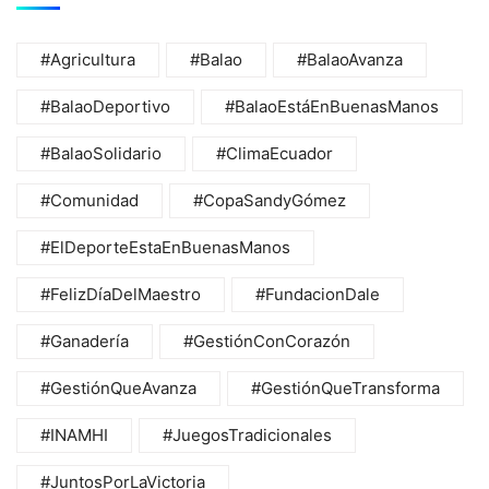
#Agricultura
#Balao
#BalaoAvanza
#BalaoDeportivo
#BalaoEstáEnBuenasManos
#BalaoSolidario
#ClimaEcuador
#Comunidad
#CopaSandyGómez
#ElDeporteEstaEnBuenasManos
#FelizDíaDelMaestro
#FundacionDale
#Ganadería
#GestiónConCorazón
#GestiónQueAvanza
#GestiónQueTransforma
#INAMHI
#JuegosTradicionales
#JuntosPorLaVictoria