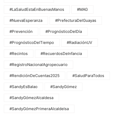
#LaSaludEstaEnBuenasManos
#MAG
#NuevaEsperanza
#PrefecturaDelGuayas
#Prevención
#PrognósticoDelDía
#PrognósticoDelTiempo
#RadiaciónUV
#Recintos
#RecuerdosDeInfancia
#RegistroNacionalAgropecuario
#RendiciónDeCuentas2025
#SaludParaTodos
#SandyEsBalao
#SandyGómez
#SandyGómezAlcaldesa
#SandyGómezPrimeraAlcaldelsa