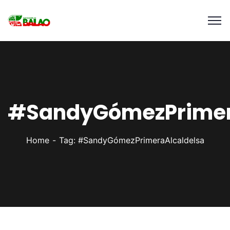
#SandyGómezPrimer
Home
Tag: #SandyGómezPrimeraAlcaldelsa