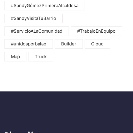
#SandyGómezPrimeraAlcaldesa
#SandyVisitaTuBarrio
#ServicioALaComunidad
#TrabajoEnEquipo
#unidosporbalao
Builder
Cloud
Map
Truck