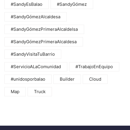
#SandyEsBalao
#SandyGómez
#SandyGómezAlcaldesa
#SandyGómezPrimeraAlcaldelsa
#SandyGómezPrimeraAlcaldesa
#SandyVisitaTuBarrio
#ServicioALaComunidad
#TrabajoEnEquipo
#unidosporbalao
Builder
Cloud
Map
Truck