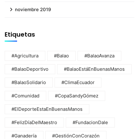
noviembre 2019
Etiquetas
#Agricultura
#Balao
#BalaoAvanza
#BalaoDeportivo
#BalaoEstáEnBuenasManos
#BalaoSolidario
#ClimaEcuador
#Comunidad
#CopaSandyGómez
#ElDeporteEstaEnBuenasManos
#FelizDíaDelMaestro
#FundacionDale
#Ganadería
#GestiónConCorazón