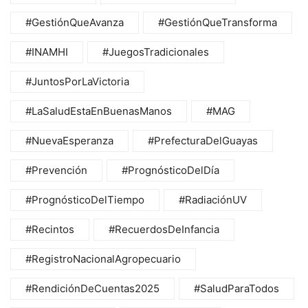
#GestiónQueAvanza
#GestiónQueTransforma
#INAMHI
#JuegosTradicionales
#JuntosPorLaVictoria
#LaSaludEstaEnBuenasManos
#MAG
#NuevaEsperanza
#PrefecturaDelGuayas
#Prevención
#PrognósticoDelDía
#PrognósticoDelTiempo
#RadiaciónUV
#Recintos
#RecuerdosDeInfancia
#RegistroNacionalAgropecuario
#RendiciónDeCuentas2025
#SaludParaTodos