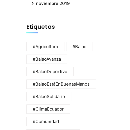
noviembre 2019
Etiquetas
#Agricultura
#Balao
#BalaoAvanza
#BalaoDeportivo
#BalaoEstáEnBuenasManos
#BalaoSolidario
#ClimaEcuador
#Comunidad