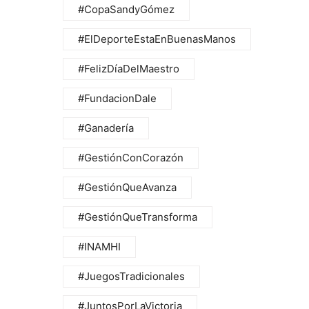
#CopaSandyGómez
#ElDeporteEstaEnBuenasManos
#FelizDíaDelMaestro
#FundacionDale
#Ganadería
#GestiónConCorazón
#GestiónQueAvanza
#GestiónQueTransforma
#INAMHI
#JuegosTradicionales
#JuntosPorLaVictoria