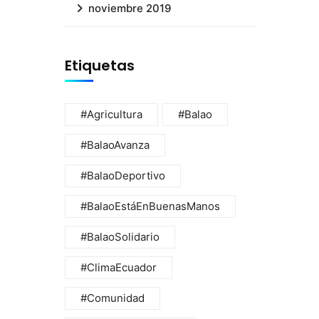
noviembre 2019
Etiquetas
#Agricultura
#Balao
#BalaoAvanza
#BalaoDeportivo
#BalaoEstáEnBuenasManos
#BalaoSolidario
#ClimaEcuador
#Comunidad