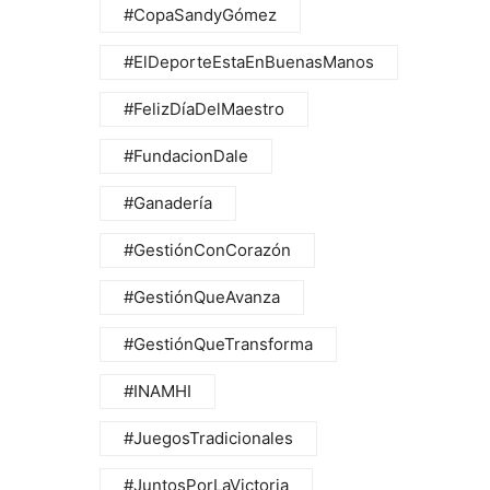
#CopaSandyGómez
#ElDeporteEstaEnBuenasManos
#FelizDíaDelMaestro
#FundacionDale
#Ganadería
#GestiónConCorazón
#GestiónQueAvanza
#GestiónQueTransforma
#INAMHI
#JuegosTradicionales
#JuntosPorLaVictoria