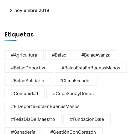
noviembre 2019
Etiquetas
#Agricultura
#Balao
#BalaoAvanza
#BalaoDeportivo
#BalaoEstáEnBuenasManos
#BalaoSolidario
#ClimaEcuador
#Comunidad
#CopaSandyGómez
#ElDeporteEstaEnBuenasManos
#FelizDíaDelMaestro
#FundacionDale
#Ganadería
#GestiónConCorazón