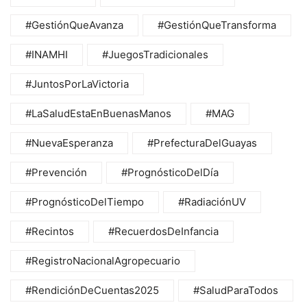
#GestiónQueAvanza
#GestiónQueTransforma
#INAMHI
#JuegosTradicionales
#JuntosPorLaVictoria
#LaSaludEstaEnBuenasManos
#MAG
#NuevaEsperanza
#PrefecturaDelGuayas
#Prevención
#PrognósticoDelDía
#PrognósticoDelTiempo
#RadiaciónUV
#Recintos
#RecuerdosDeInfancia
#RegistroNacionalAgropecuario
#RendiciónDeCuentas2025
#SaludParaTodos