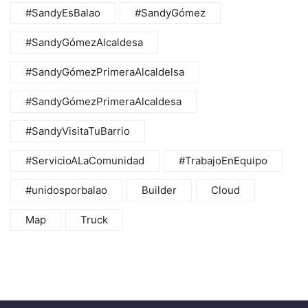
#SandyEsBalao
#SandyGómez
#SandyGómezAlcaldesa
#SandyGómezPrimeraAlcaldelsa
#SandyGómezPrimeraAlcaldesa
#SandyVisitaTuBarrio
#ServicioALaComunidad
#TrabajoEnEquipo
#unidosporbalao
Builder
Cloud
Map
Truck