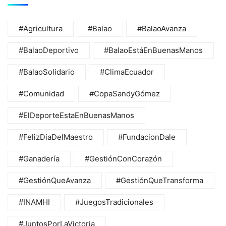
#Agricultura
#Balao
#BalaoAvanza
#BalaoDeportivo
#BalaoEstáEnBuenasManos
#BalaoSolidario
#ClimaEcuador
#Comunidad
#CopaSandyGómez
#ElDeporteEstaEnBuenasManos
#FelizDíaDelMaestro
#FundacionDale
#Ganadería
#GestiónConCorazón
#GestiónQueAvanza
#GestiónQueTransforma
#INAMHI
#JuegosTradicionales
#JuntosPorLaVictoria