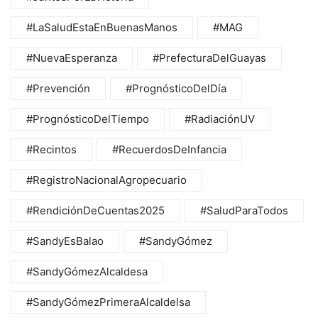
#LaSaludEstaEnBuenasManos
#MAG
#NuevaEsperanza
#PrefecturaDelGuayas
#Prevención
#PrognósticoDelDía
#PrognósticoDelTiempo
#RadiaciónUV
#Recintos
#RecuerdosDeInfancia
#RegistroNacionalAgropecuario
#RendiciónDeCuentas2025
#SaludParaTodos
#SandyEsBalao
#SandyGómez
#SandyGómezAlcaldesa
#SandyGómezPrimeraAlcaldelsa