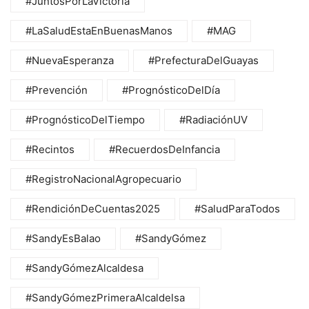
#JuntosPorLaVictoria
#LaSaludEstaEnBuenasManos
#MAG
#NuevaEsperanza
#PrefecturaDelGuayas
#Prevención
#PrognósticoDelDía
#PrognósticoDelTiempo
#RadiaciónUV
#Recintos
#RecuerdosDeInfancia
#RegistroNacionalAgropecuario
#RendiciónDeCuentas2025
#SaludParaTodos
#SandyEsBalao
#SandyGómez
#SandyGómezAlcaldesa
#SandyGómezPrimeraAlcaldelsa