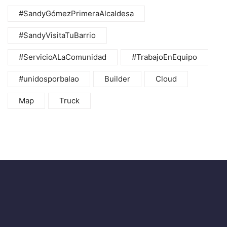
#SandyGómezPrimeraAlcaldesa
#SandyVisitaTuBarrio
#ServicioALaComunidad
#TrabajoEnEquipo
#unidosporbalao
Builder
Cloud
Map
Truck