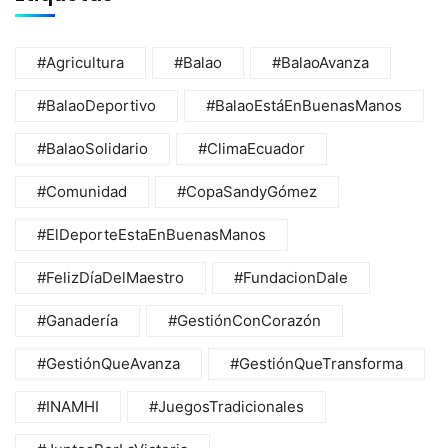
#Agricultura
#Balao
#BalaoAvanza
#BalaoDeportivo
#BalaoEstáEnBuenasManos
#BalaoSolidario
#ClimaEcuador
#Comunidad
#CopaSandyGómez
#ElDeporteEstaEnBuenasManos
#FelizDíaDelMaestro
#FundacionDale
#Ganadería
#GestiónConCorazón
#GestiónQueAvanza
#GestiónQueTransforma
#INAMHI
#JuegosTradicionales