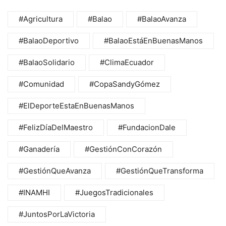
#Agricultura
#Balao
#BalaoAvanza
#BalaoDeportivo
#BalaoEstáEnBuenasManos
#BalaoSolidario
#ClimaEcuador
#Comunidad
#CopaSandyGómez
#ElDeporteEstaEnBuenasManos
#FelizDíaDelMaestro
#FundacionDale
#Ganadería
#GestiónConCorazón
#GestiónQueAvanza
#GestiónQueTransforma
#INAMHI
#JuegosTradicionales
#JuntosPorLaVictoria