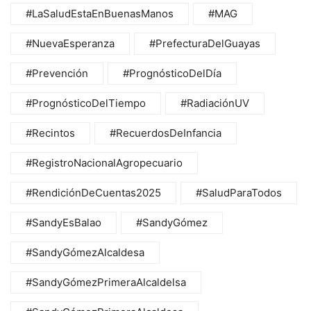
#LaSaludEstaEnBuenasManos
#MAG
#NuevaEsperanza
#PrefecturaDelGuayas
#Prevención
#PrognósticoDelDía
#PrognósticoDelTiempo
#RadiaciónUV
#Recintos
#RecuerdosDeInfancia
#RegistroNacionalAgropecuario
#RendiciónDeCuentas2025
#SaludParaTodos
#SandyEsBalao
#SandyGómez
#SandyGómezAlcaldesa
#SandyGómezPrimeraAlcaldelsa