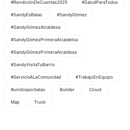
#RendiciónDeCuentas2025
#SaludParaTodos
#SandyEsBalao
#SandyGómez
#SandyGómezAlcaldesa
#SandyGómezPrimeraAlcaldelsa
#SandyGómezPrimeraAlcaldesa
#SandyVisitaTuBarrio
#ServicioALaComunidad
#TrabajoEnEquipo
#unidosporbalao
Builder
Cloud
Map
Truck