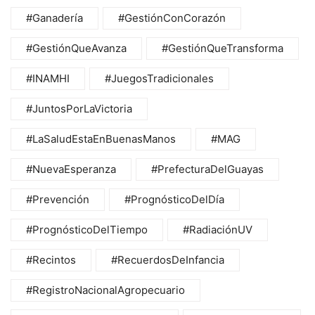
#Ganadería
#GestiónConCorazón
#GestiónQueAvanza
#GestiónQueTransforma
#INAMHI
#JuegosTradicionales
#JuntosPorLaVictoria
#LaSaludEstaEnBuenasManos
#MAG
#NuevaEsperanza
#PrefecturaDelGuayas
#Prevención
#PrognósticoDelDía
#PrognósticoDelTiempo
#RadiaciónUV
#Recintos
#RecuerdosDeInfancia
#RegistroNacionalAgropecuario