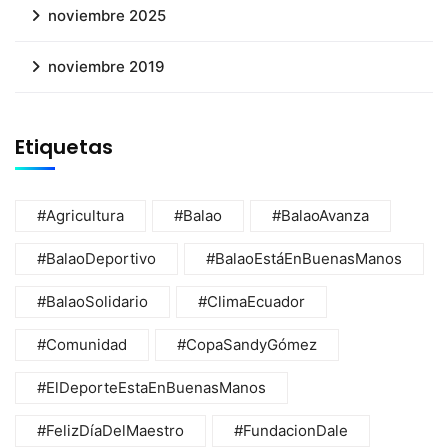
noviembre 2025
noviembre 2019
Etiquetas
#Agricultura
#Balao
#BalaoAvanza
#BalaoDeportivo
#BalaoEstáEnBuenasManos
#BalaoSolidario
#ClimaEcuador
#Comunidad
#CopaSandyGómez
#ElDeporteEstaEnBuenasManos
#FelizDíaDelMaestro
#FundacionDale