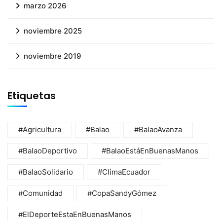
marzo 2026
noviembre 2025
noviembre 2019
Etiquetas
#Agricultura
#Balao
#BalaoAvanza
#BalaoDeportivo
#BalaoEstáEnBuenasManos
#BalaoSolidario
#ClimaEcuador
#Comunidad
#CopaSandyGómez
#ElDeporteEstaEnBuenasManos