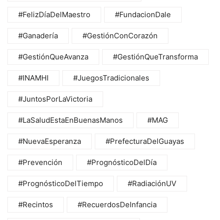
#FelizDíaDelMaestro
#FundacionDale
#Ganadería
#GestiónConCorazón
#GestiónQueAvanza
#GestiónQueTransforma
#INAMHI
#JuegosTradicionales
#JuntosPorLaVictoria
#LaSaludEstaEnBuenasManos
#MAG
#NuevaEsperanza
#PrefecturaDelGuayas
#Prevención
#PrognósticoDelDía
#PrognósticoDelTiempo
#RadiaciónUV
#Recintos
#RecuerdosDeInfancia