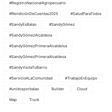
#RegistroNacionalAgropecuario
#RendiciónDeCuentas2025
#SaludParaTodos
#SandyEsBalao
#SandyGómez
#SandyGómezAlcaldesa
#SandyGómezPrimeraAlcaldelsa
#SandyGómezPrimeraAlcaldesa
#SandyVisitaTuBarrio
#ServicioALaComunidad
#TrabajoEnEquipo
#unidosporbalao
Builder
Cloud
Map
Truck