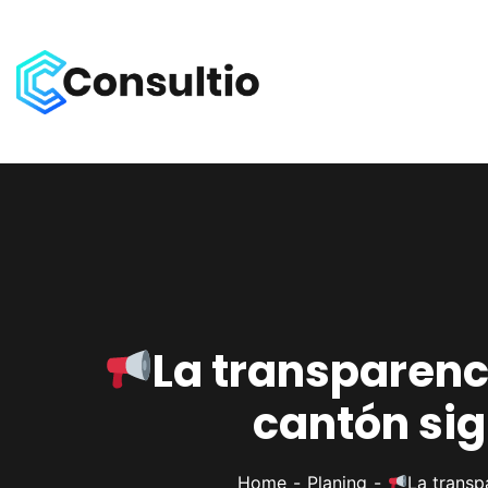
La transparenc
cantón sig
Home
Planing
La transp