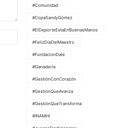
#Comunidad
#CopaSandyGómez
#ElDeporteEstaEnBuenasManos
#FelizDíaDelMaestro
#FundacionDale
#Ganadería
#GestiónConCorazón
#GestiónQueAvanza
#GestiónQueTransforma
#INAMHI