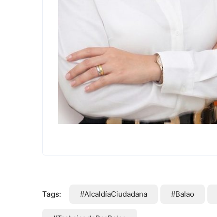
Tags:
#AlcaldíaCiudadana
#Balao