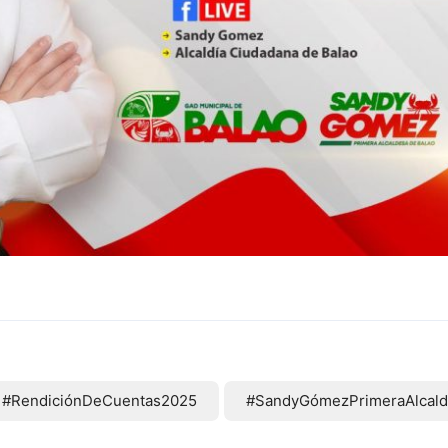
#RendiciónDeCuentas2025
#SandyGómezPrimeraAlcald