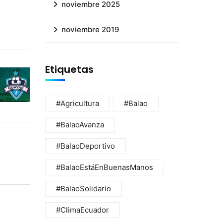
noviembre 2025
noviembre 2019
Etiquetas
#Agricultura
#Balao
#BalaoAvanza
#BalaoDeportivo
#BalaoEstáEnBuenasManos
#BalaoSolidario
#ClimaEcuador