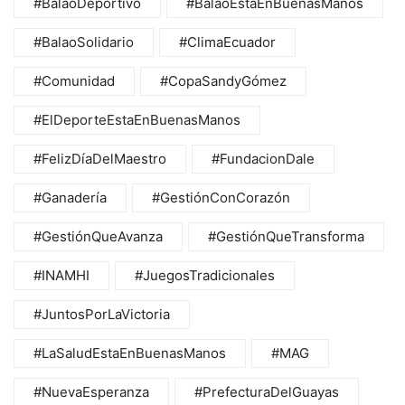
#BalaoDeportivo
#BalaoEstáEnBuenasManos
#BalaoSolidario
#ClimaEcuador
#Comunidad
#CopaSandyGómez
#ElDeporteEstaEnBuenasManos
#FelizDíaDelMaestro
#FundacionDale
#Ganadería
#GestiónConCorazón
#GestiónQueAvanza
#GestiónQueTransforma
#INAMHI
#JuegosTradicionales
#JuntosPorLaVictoria
#LaSaludEstaEnBuenasManos
#MAG
#NuevaEsperanza
#PrefecturaDelGuayas