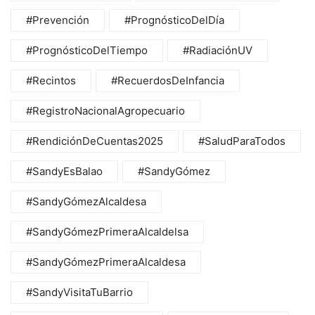
#Prevención
#PrognósticoDelDía
#PrognósticoDelTiempo
#RadiaciónUV
#Recintos
#RecuerdosDeInfancia
#RegistroNacionalAgropecuario
#RendiciónDeCuentas2025
#SaludParaTodos
#SandyEsBalao
#SandyGómez
#SandyGómezAlcaldesa
#SandyGómezPrimeraAlcaldelsa
#SandyGómezPrimeraAlcaldesa
#SandyVisitaTuBarrio