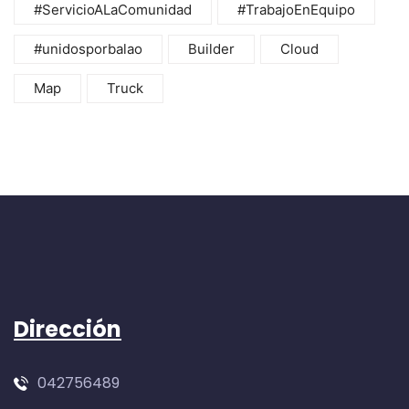
#ServicioALaComunidad
#TrabajoEnEquipo
#unidosporbalao
Builder
Cloud
Map
Truck
Dirección
042756489