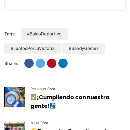
Tags:
#BalaoDeportivo
#JuntosPorLaVictoria
#SandyGómez
Share:
Previous Post
¡Cumpliendo con nuestra
gente!
Next Post