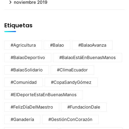
noviembre 2019
Etiquetas
#Agricultura
#Balao
#BalaoAvanza
#BalaoDeportivo
#BalaoEstáEnBuenasManos
#BalaoSolidario
#ClimaEcuador
#Comunidad
#CopaSandyGómez
#ElDeporteEstaEnBuenasManos
#FelizDíaDelMaestro
#FundacionDale
#Ganadería
#GestiónConCorazón