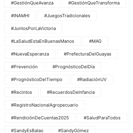
#GestiónQueAvanza
#GestiónQueTransforma
#INAMHI
#JuegosTradicionales
#JuntosPorLaVictoria
#LaSaludEstaEnBuenasManos
#MAG
#NuevaEsperanza
#PrefecturaDelGuayas
#Prevención
#PrognósticoDelDía
#PrognósticoDelTiempo
#RadiaciónUV
#Recintos
#RecuerdosDeInfancia
#RegistroNacionalAgropecuario
#RendiciónDeCuentas2025
#SaludParaTodos
#SandyEsBalao
#SandyGómez