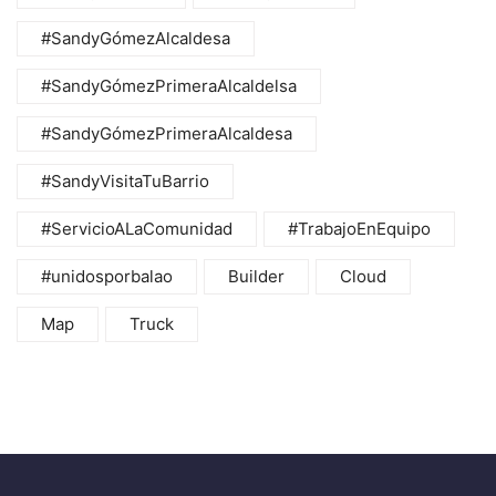
#SandyGómezAlcaldesa
#SandyGómezPrimeraAlcaldelsa
#SandyGómezPrimeraAlcaldesa
#SandyVisitaTuBarrio
#ServicioALaComunidad
#TrabajoEnEquipo
#unidosporbalao
Builder
Cloud
Map
Truck