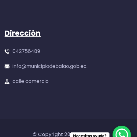
Dirección
042756489
info@municipiodebalao.gob.ec.
calle comercio
© Copyright
2026
by AM-dev
Necesitas ayuda?