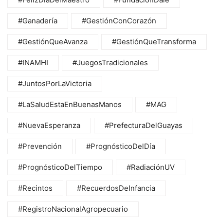
#Ganadería
#GestiónConCorazón
#GestiónQueAvanza
#GestiónQueTransforma
#INAMHI
#JuegosTradicionales
#JuntosPorLaVictoria
#LaSaludEstaEnBuenasManos
#MAG
#NuevaEsperanza
#PrefecturaDelGuayas
#Prevención
#PrognósticoDelDía
#PrognósticoDelTiempo
#RadiaciónUV
#Recintos
#RecuerdosDeInfancia
#RegistroNacionalAgropecuario