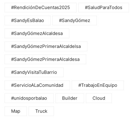
#RendiciónDeCuentas2025
#SaludParaTodos
#SandyEsBalao
#SandyGómez
#SandyGómezAlcaldesa
#SandyGómezPrimeraAlcaldelsa
#SandyGómezPrimeraAlcaldesa
#SandyVisitaTuBarrio
#ServicioALaComunidad
#TrabajoEnEquipo
#unidosporbalao
Builder
Cloud
Map
Truck