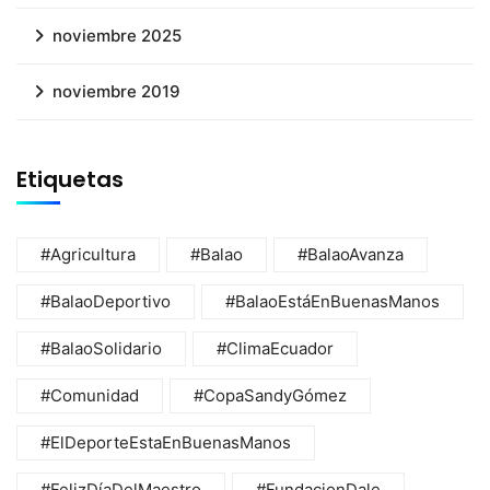
noviembre 2025
noviembre 2019
Etiquetas
#Agricultura
#Balao
#BalaoAvanza
#BalaoDeportivo
#BalaoEstáEnBuenasManos
#BalaoSolidario
#ClimaEcuador
#Comunidad
#CopaSandyGómez
#ElDeporteEstaEnBuenasManos
#FelizDíaDelMaestro
#FundacionDale