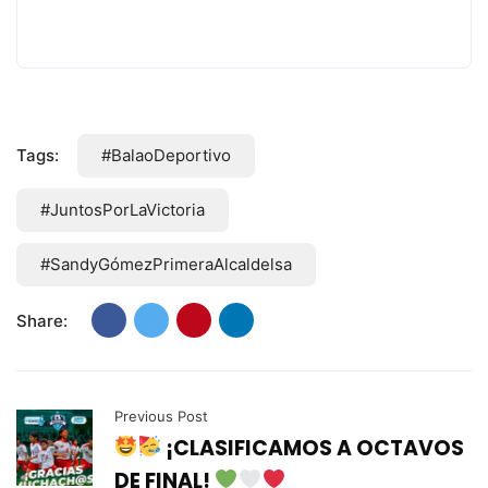
Tags:
#BalaoDeportivo
#JuntosPorLaVictoria
#SandyGómezPrimeraAlcaldelsa
Share:
Previous Post
¡CLASIFICAMOS A OCTAVOS
DE FINAL!